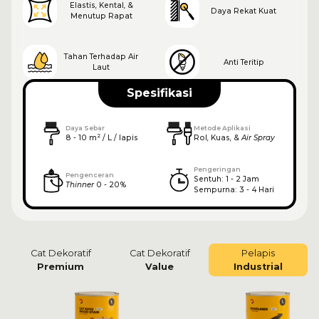
Elastis, Kental, &
Daya Rekat Kuat
Menutup Rapat
Tahan Terhadap Air
Anti Teritip
Laut
Spesifikasi
Daya Sebar
Metode Aplikasi
2
8 - 10 m
 / L / lapis
Rol, Kuas, & 
Air Spray
Pengeringan
Pengenceran
Sentuh: 1 - 2 Jam

Thinner
 0 - 20%
Sempurna: 3 - 4 Hari
Cat Dekoratif
Cat Dekoratif
Pelapis
Premium
Value
Industrial