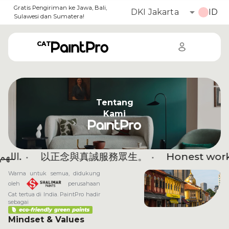
Gratis Pengiriman ke Jawa, Bali,
DKI Jakarta
Sulawesi dan Sumatera!
CAT
Tentang
Kami
以正念與真誠服務眾生。
•
Honest work, faithf
Warna untuk semua, didukung
oleh
perusahaan
Cat tertua di India. PaintPro hadir
sebagai
Mindset & Values