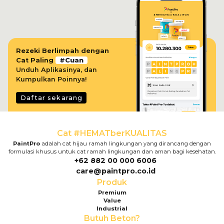
Rezeki Berlimpah dengan
Rezeki Berlimpah dengan
Cat Paling
Cat Paling
#
#
Cuan
Cuan
Unduh Aplikasinya, dan
Kumpulkan Poinnya!
Daftar sekarang
Daftar sekarang
Cat #HEMATberKUALITAS
PaintPro
adalah cat hijau ramah lingkungan yang dirancang dengan
formulasi khusus untuk cat ramah lingkungan dan aman bagi kesehatan.
+62 882 00 000 6006
care@paintpro.co.id
Produk
Premium
Value
Industrial
Butuh Beton?